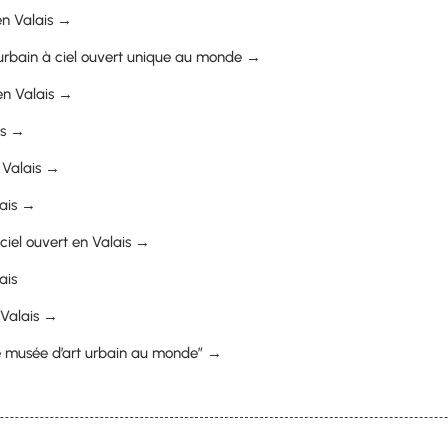
en Valais →
t urbain à ciel ouvert unique au monde →
 en Valais →
is →
 Valais →
lais →
ciel ouvert en Valais →
ais
 Valais →
ste musée d’art urbain au monde” →