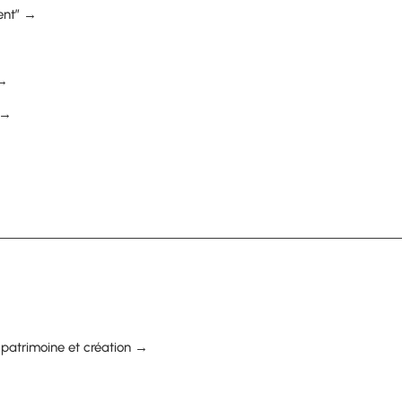
ent” →
 →
 →
r patrimoine et création →