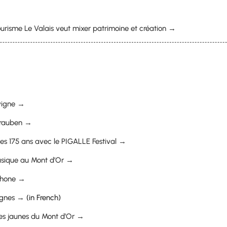
ourisme Le Valais veut mixer patrimoine et création →
 vigne →
Trauben →
ses 175 ans avec le PIGALLE Festival →
 musique au Mont d’Or →
 Rhone →
vignes →
(in French)
ites jaunes du Mont d’Or →