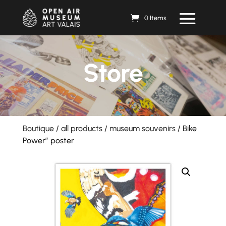
0 Items
Store
Boutique
/
all products
/
museum souvenirs
/ Bike
Power” poster