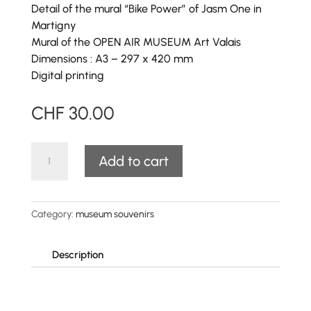
Detail
of the mural “Bike Power” of Jasm One in
Martigny
Mural of the OPEN AIR MUSEUM Art Valais
Dimensions : A3 – 297 x 420 mm
Digital printing
CHF
30.00
Bike
A
Add to cart
Power"
l
poster
t
quantity
e
Category:
museum souvenirs
r
n
a
Description
t
i
v