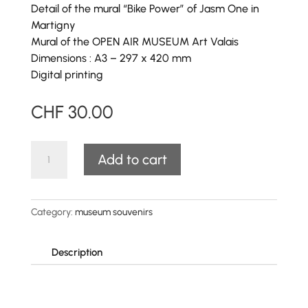
Detail
of the mural “Bike Power” of Jasm One in
Martigny
Mural of the OPEN AIR MUSEUM Art Valais
Dimensions : A3 – 297 x 420 mm
Digital printing
CHF
30.00
Bike
A
Add to cart
Power"
l
poster
t
quantity
e
Category:
museum souvenirs
r
n
a
Description
t
i
v