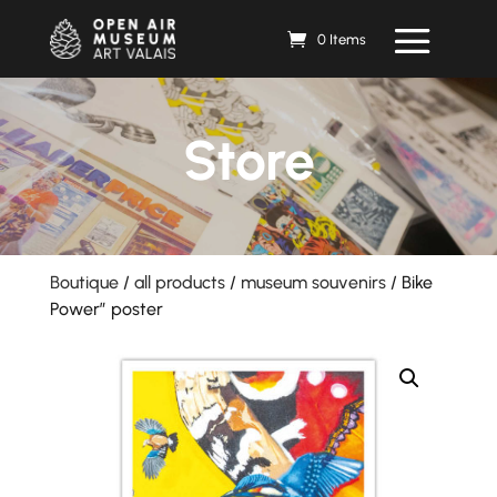
0 Items
Store
Boutique
/
all products
/
museum souvenirs
/ Bike
Power” poster