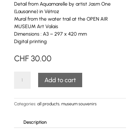
Detail
from Aquamarelle by artist Jasm One
(Lausanne) in Vétroz
Mural from the water trail at the OPEN AIR
MUSEUM Art Valais
Dimensions : A3 – 297 x 420 mm
Digital printing
CHF
30.00
"Aquamarelle"
A
Add to cart
poster
l
quantity
t
e
Categories:
all products
,
museum souvenirs
r
n
a
Description
t
i