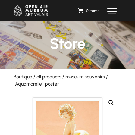
0 Items
Store
Boutique
/
all products
/
museum souvenirs
/
“Aquamarelle” poster