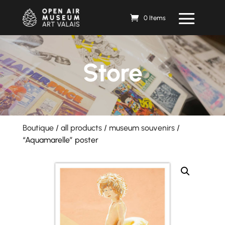
0 Items
Store
Boutique
/
all products
/
museum souvenirs
/
“Aquamarelle” poster