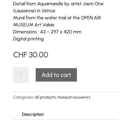
Detail
from Aquamarelle by artist Jasm One
(Lausanne) in Vétroz
Mural from the water trail at the OPEN AIR
MUSEUM Art Valais
Dimensions : A3 – 297 x 420 mm
Digital printing
CHF
30.00
"Aquamarelle"
A
Add to cart
poster
l
quantity
t
e
Categories:
all products
,
museum souvenirs
r
n
a
Description
t
i