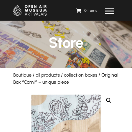
0 Items
Store
Boutique
/
all products
/
collection boxes
/ Original
Box “Camil” – unique piece