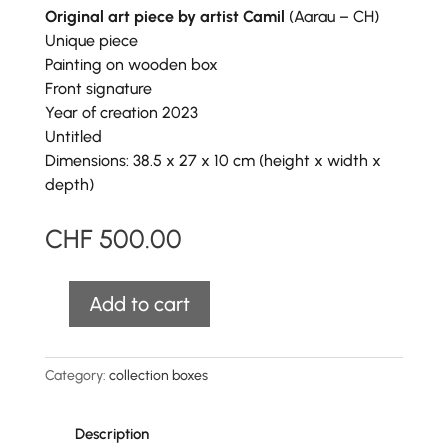
Original art piece by artist Camil
(Aarau – CH)
Unique piece
Painting on wooden box
Front signature
Year of creation 2023
Untitled
Dimensions: 38.5 x 27 x 10 cm (height x width x
depth)
CHF
500.00
A
Add to cart
Original
l
Box
t
"Camil"
e
Category:
collection boxes
-
r
unique
n
piece
Description
a