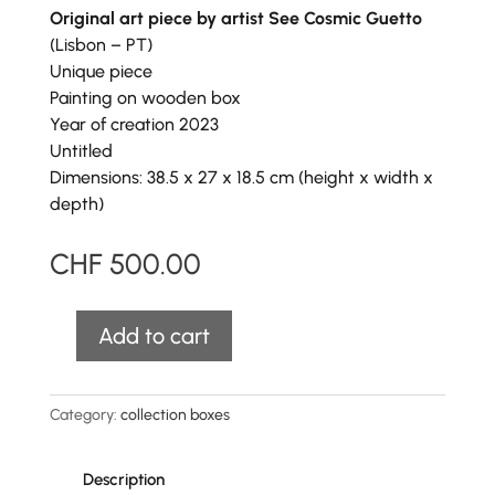
Original art piece by artist See Cosmic Guetto
(Lisbon – PT)
Unique piece
Painting on wooden box
Year of creation 2023
Untitled
Dimensions: 38.5 x 27 x 18.5 cm (height x width x
depth)
CHF
500.00
A
Add to cart
Original
l
Box
t
"See
e
Category:
collection boxes
Cosmic
r
Guetto"
n
-
Description
a